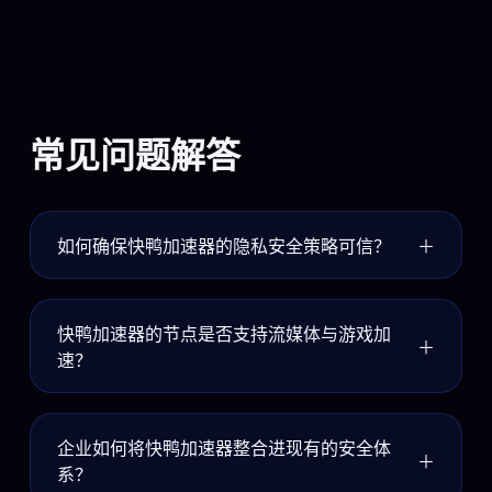
常见问题解答
如何确保快鸭加速器的隐私安全策略可信？
＋
快鸭加速器与国际知名安全机构合作，定期
快鸭加速器的节点是否支持流媒体与游戏加
进行源代码审计与渗透测试。我们的零日志政策
＋
速？
得到第三方验证，任何连接元数据都不会被保
存。如需进一步合规证明，企业用户可申请查看
快鸭加速器的全局节点经过专门优化，针对
最新审计报告，确保双方信任建立在透明基础之
企业如何将快鸭加速器整合进现有的安全体
Netflix、Disney+、YouTube等流媒体平台进行
上。
＋
系？
了深度兼容测试，同时针对热门游戏服务器提供