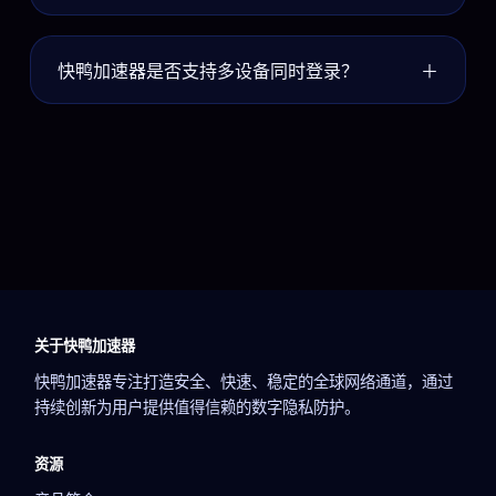
低延迟线路。用户可在客户端选择“娱乐加速”模
快鸭加速器提供API、CLI与Webhook接
式，系统会自动匹配最适合的线路。
快鸭加速器是否支持多设备同时登录？
＋
口，可与现有的IAM、SIEM乃至SOAR系统对
接。通过策略模板与批量部署脚本，企业能够在
在标准订阅计划中，快鸭加速器允许同一账
短时间内完成大规模终端上线，利用集中化控制
号最多10台设备同时在线，覆盖桌面与移动端。
台进行统一管理与可视化监控。
若需更多并发连接，可升级至团队或企业套餐，
以满足更大规模的协作需求。
关于快鸭加速器
快鸭加速器专注打造安全、快速、稳定的全球网络通道，通过
持续创新为用户提供值得信赖的数字隐私防护。
资源